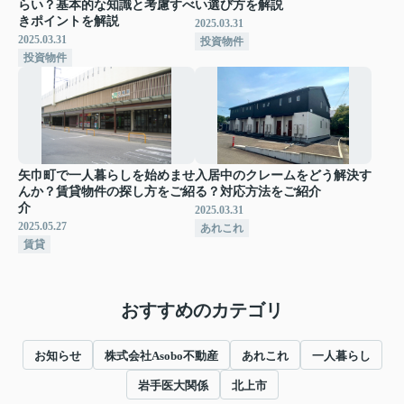
らい？基本的な知識と考慮すべ
い選び方を解説
きポイントを解説
2025.03.31
2025.03.31
投資物件
投資物件
矢巾町で一人暮らしを始めませ
入居中のクレームをどう解決す
んか？賃貸物件の探し方をご紹
る？対応方法をご紹介
介
2025.03.31
2025.05.27
あれこれ
賃貸
おすすめのカテゴリ
お知らせ
株式会社Asobo不動産
あれこれ
一人暮らし
岩手医大関係
北上市