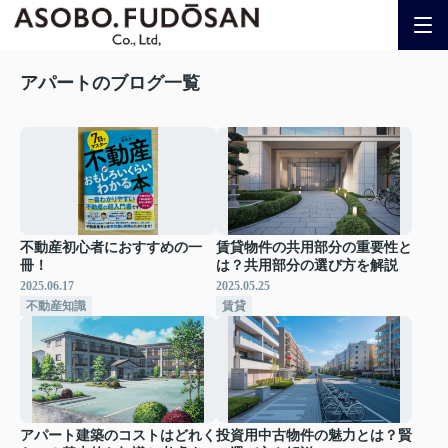
アパートのブログ一覧
不動産初心者におすすめの一
賃貸物件の共用部分の重要性と
冊！
は？共用部分の選び方を解説
2025.06.17
2025.05.25
不動産知識
賃貸
アパート建築のコストはどれく
投資用中古物件の魅力とは？賢