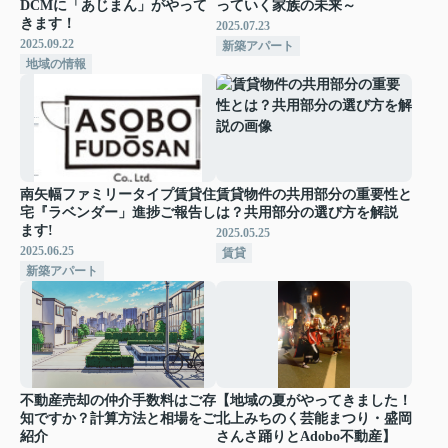
DCMに「あじまん」がやって
っていく家族の未来～
きます！
2025.07.23
2025.09.22
新築アパート
地域の情報
南矢幅ファミリータイプ賃貸住
賃貸物件の共用部分の重要性と
宅『ラベンダー」進捗ご報告し
は？共用部分の選び方を解説
ます!
2025.05.25
2025.06.25
賃貸
新築アパート
不動産売却の仲介手数料はご存
【地域の夏がやってきました！
知ですか？計算方法と相場をご
北上みちのく芸能まつり・盛岡
紹介
さんさ踊りとAdobo不動産】