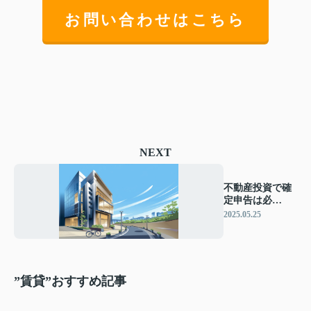
お問い合わせはこちら
NEXT
不動産投資で確
定申告は必
須！？手順と注
2025.05.25
意点をご紹介
”賃貸”おすすめ記事