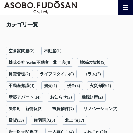
カテゴリ一覧
空き家問題(2)
不動産(1)
株式会社Asobo不動産 北上店(4)
地域の情報(5)
賃貸管理(2)
ライフスタイル(6)
コラム(3)
不動産知識(3)
競売(1)
税金(2)
火災保険(1)
新築アパート(14)
お知らせ(5)
相続財産(2)
矢巾町 新情報(2)
投資物件(7)
リノベーション(2)
賃貸(33)
住宅購入(5)
北上市(17)
岩手医大関係(3)
一人暮らし(4)
あれこれ(20)