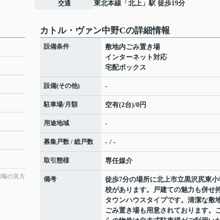
交通
東北本線
「
北上
」駅 徒歩19分
カトル・ヴァン中野Cの詳細情報
設備条件
敷地内ごみ置き場
インターネット対応
宅配ボックス
設備(その他)
-
駐車場/月額
空有(2台)/0円
用途地域
-
募集戸数 / 総戸数
- / -
取引態様
専任媒介
情報の見方
備考
徒歩7分の場所に北上市立黒沢尻東小
校があります。戸建ての魅力も併せ
タウンハウスタイプです。清潔な敷
ごみ置き場も用意されております。