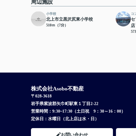
周辺施設
小学校
コ
北上市立黒沢尻東小学校
セ
510ｍ（7分）
店
5
株式会社Asobo不動産
〒028-3618
岩手県紫波郡矢巾町駅東１丁目2-22
営業時間：
9:30~17:30（土日祝 9：30～16：00）
定休日：
水曜日（北上店は水・日）
お問い合わせ