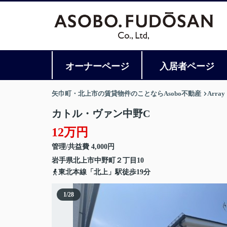
オーナーページ
入居者ページ
矢巾町・北上市の賃貸物件のことならAsobo不動産
Array
カトル・ヴァン中野C
12万円
管理/共益費 4,000円
岩手県
北上市
中野町
２丁目10
東北本線「北上」駅徒歩19分
1
/
28