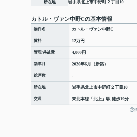
所在地
岩手県
北上市
中野町
２丁目10
カトル・ヴァン中野Cの基本情報
物件名
カトル・ヴァン中野C
賃料
12万円
管理/共益費
4,000円
築年月
2026年6月（新築）
総戸数
-
所在地
岩手県
北上市
中野町
２丁目10
交通
東北本線
「
北上
」駅 徒歩19分