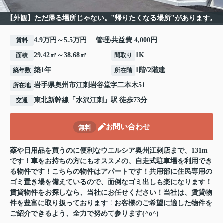
【外観】ただ帰る場所じゃない。"帰りたくなる場所"があります。
4.9万円～5.5万円 管理/共益費 4,000円
賃料
29.42㎡～38.68㎡
1K
面積
間取り
築1年
1階/2階建
築年数
所在階
岩手県奥州市江刺岩谷堂字二本木51
所在地
東北新幹線
「
水沢江刺
」駅 徒歩73分
交通
お問い合わせ
無料
薬や日用品を買うのに便利なウエルシア奥州江刺店まで、131m
です！車をお持ちの方にもオススメの、自走式駐車場を利用でき
る物件です！こちらの物件はアパートです！共用部に住民専用の
ゴミ置き場を備えているので、面倒なゴミ出しも楽になります！
賃貸物件をお探しなら、当社にお任せください！当社は、賃貸物
件を豊富に取り扱っております！お客様のご希望に適した物件を
ご紹介できるよう、全力で努めて参ります(^o^)