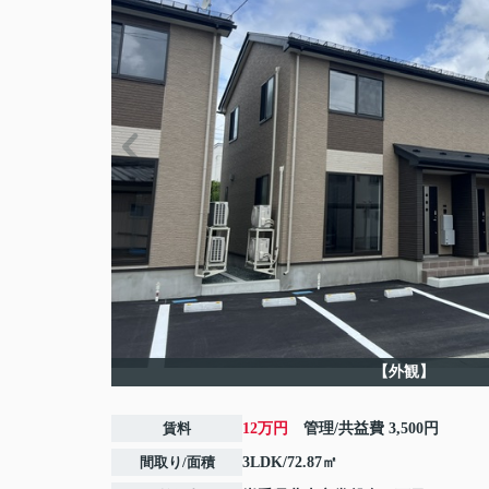
【外観】
賃料
12万円
管理/共益費
3,500円
間取り/面積
3LDK/72.87㎡