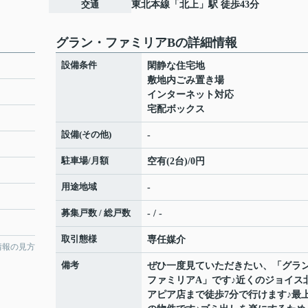
交通
東北本線
「
北上
」駅 徒歩43分
グラン・ファミリアBの詳細情報
設備条件
閑静な住宅地
敷地内ごみ置き場
インターネット対応
宅配ボックス
設備(その他)
-
駐車場/月額
空有(2台)/0円
用途地域
-
募集戸数 / 総戸数
- / -
取引態様
専任媒介
情報の見方
備考
ぜひ一度見ていただきたい、「グラ
ファミリアA」です♪近くのジョイス
アピア店まで徒歩7分で行けます♪最