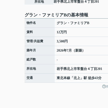
所在地
岩手県
北上市
常盤台
４丁目201
グラン・ファミリアBの基本情報
物件名
グラン・ファミリアB
賃料
12万円
管理/共益費
3,500円
築年月
2026年7月（新築）
総戸数
-
所在地
岩手県
北上市
常盤台
４丁目201
交通
東北本線
「
北上
」駅 徒歩43分