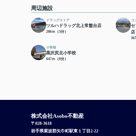
周辺施設
ドラッグストア
コ
ツルハドラッグ北上常盤台店
セ
206ｍ（3分）
店
3
小学校
黒沢尻北小学校
647ｍ（9分）
株式会社Asobo不動産
〒028-3618
岩手県紫波郡矢巾町駅東１丁目2-22