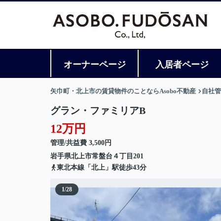
オーナーページ
入居者ページ
矢巾町・北上市の賃貸物件のことならAsobo不動産
自社管
グラン・ファミリアB
12万円
管理/共益費 3,500円
岩手県
北上市
常盤台
４丁目201
東北本線「北上」駅徒歩43分
1
/
28