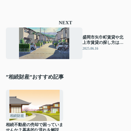
NEXT
盛岡市矢巾町賃貸や北
上市賃貸の探し方はど
うする？エリアごとの
2025.06.16
特徴や選び方をご紹介
”相続財産”おすすめ記事
相続財産
相続不動産の売却で困っていま
せんか？基本的な流れを解説