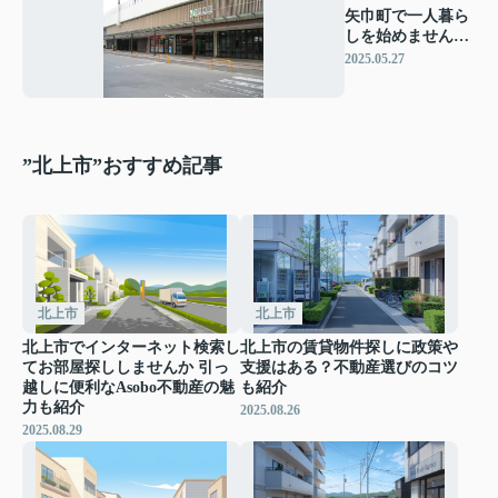
矢巾町で一人暮ら
しを始めません
か？賃貸物件の探
2025.05.27
し方をご紹介
”北上市”おすすめ記事
北上市
北上市
北上市でインターネット検索し
北上市の賃貸物件探しに政策や
てお部屋探ししませんか 引っ
支援はある？不動産選びのコツ
越しに便利なAsobo不動産の魅
も紹介
力も紹介
2025.08.26
2025.08.29